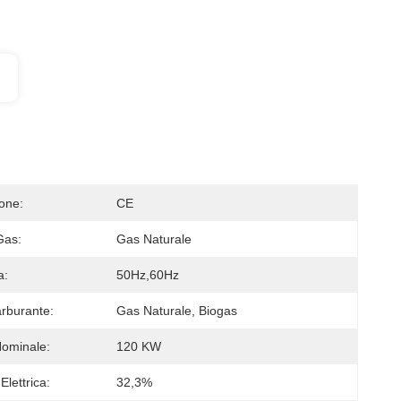
ione:
CE
Gas:
Gas Naturale
a:
50Hz,60Hz
arburante:
Gas Naturale, Biogas
ominale:
120 KW
Elettrica:
32,3%