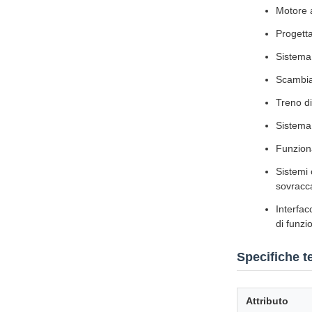
Motore a
Progetta
Sistema 
Scambiat
Treno di
Sistema 
Funziona
Sistemi 
sovracca
Interfac
di funzi
Specifiche t
Attributo