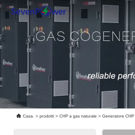
Casa.
>
prodotti
>
CHP a gas naturale
>
Generatore CHP 