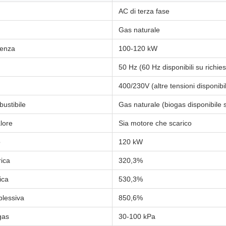
AC di terza fase
Gas naturale
tenza
100-120 kW
50 Hz (60 Hz disponibili su richies
400/230V (altre tensioni disponibil
bustibile
Gas naturale (biogas disponibile s
lore
Sia motore che scarico
o
120 kW
rica
320,3%
ica
530,3%
plessiva
850,6%
gas
30-100 kPa