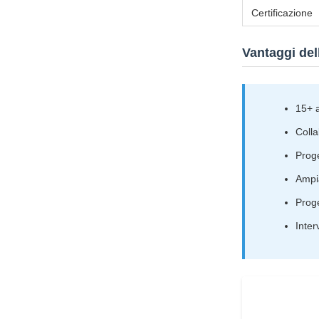
Certificazione
Vantaggi de
15+ a
Colla
Prog
Ampia
Proge
Inter