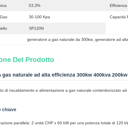
mica:
53,3%
Efficienz
 Gas:
30-100 Kpa
Capacità P
llo:
SP120N
generatore a gas naturale da 300kw
, 
generatore ad alt
one Del Prodotto
a gas naturale ad alta efficienza 300kw 400kva 200
o di riscaldamento e alimentazione a gas naturale contenitorizzato ad
e chiave
azione parallela: 2 unità CHP x 60 kW per una potenza totale di 120 