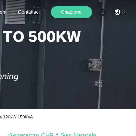
enti
Contattaci
Citazione
kva 120kW 150KVA
Generatore CHP A Gas Naturale