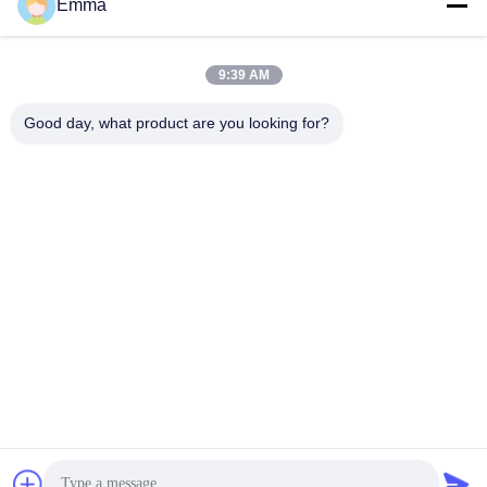
Emma
Contatto rapido
9:39 AM
Indirizzo
Good day, what product are you looking for?
n. 280 via WanXing, via Longhu, zona industriale orientale,
Xindu, Chengdu, Sichuan, Cina
Telefono
86-028-89163632
E-mail
sales@sevenpower.com.cn
Politica sulla privacy
|
Mappa del sito
| La Cina va bene.
Qualità CHP a gas naturale Fornitore. 2020-2026 Chengdu
Sevenpower Generating Equipment Co., Ltd. Tutti. Tutti i diritti