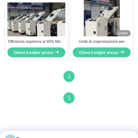
Video
Efficienza superiore al 90% Micro
Unità di cogenerazione per
CHP di tipo raffreddato ad acqua
sistemi CHP residenziali trifase
per raffreddamento alternatore
Ottieni il miglior prezzo
Ottieni il miglior prezzo
Synchro 8KW 10KVA
1
1