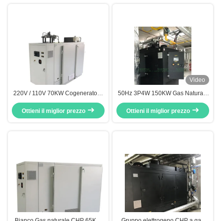
funzionamento super silenzioso
Video
220V / 110V 70KW Cogeneratore
50Hz 3P4W 150KW Gas Naturale
a gas naturale, RPM1800 Sistemi
Cogenerazione Amico
Ottieni il miglior prezzo
di cogenerazione
Ottieni il miglior prezzo
dell'Ambiente
Bianco Gas naturale CHP 65KW
Gruppo elettrogeno CHP a gas