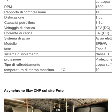
ad acqua
RPM
1500
Rapporto di compressione
11
Dislocazione
1.5L
Capacità petrolifera
3.9L
Voltaggio di ricarica
12V (DC)
Corrente di carica
6A ((DC)
Sistema di avvio
Avvio elett
Modello
SP9AW
fase
Fase 3
sistema di isolamento
classe H
protezione
Protezion
Tipo di raffreddamento
acqua raf
temperatura di ritorno massima
°C
70
Asynchrono 8kw CHP sul sito Foto