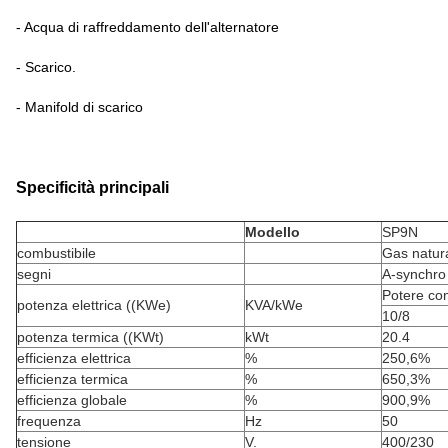
- Acqua di raffreddamento dell'alternatore
- Scarico.
- Manifold di scarico
Specificità principali
Modello
SP9N
combustibile
Gas natur
segni
A-synchr
Potere co
potenza elettrica ((KWe)
KVA/kWe
10/8
potenza termica ((KWt)
kWt
20.4
efficienza elettrica
%
250,6%
efficienza termica
%
650,3%
efficienza globale
%
900,9%
frequenza
Hz
50
tensione
V.
400/230