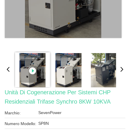
Unità Di Cogenerazione Per Sistemi CHP
Residenziali Trifase Synchro 8KW 10KVA
SevenPower
Marchio:
SP8N
Numero Modello: