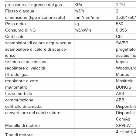
pressione all'ingresso del gas
KPa
1-10
Flusso d'acqua
m3/h
2
dimensione (tipo insonorizzato)
mm*mm*mm
1530*750
Peso netto
kg
550
Consumo di NG
m3/kW.h
0.396
Certificato
CE
scambiatori di calore acqua-acqua
SWEP
scambiatore di calore di scarico
progettato 
idrico
acciaio in
sistema di accensione
Impco
regolatore di velocità
Woodwar
filtro del gas
Madas
regolatore a zero
Maxitrolo
manometro
DUNGS
Inizio morbido
ABB
commutazione
ABB
controllo di lambda
Disponibil
convertitore del catalizzatore
Disponibil
ComAp
Modello di motore
SP9EW
4 cilindri,
Tipo di motore