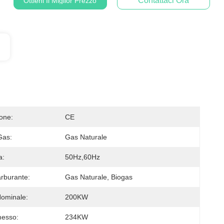
Contattaci Ora
Ottieni Il Miglior Prezzo
ione:
CE
Gas:
Gas Naturale
a:
50Hz,60Hz
arburante:
Gas Naturale, Biogas
ominale:
200KW
messo:
234KW