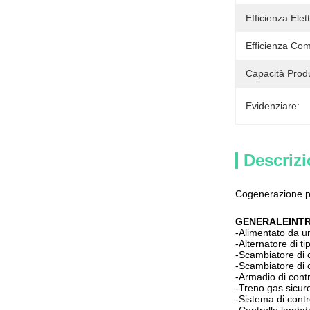
Efficienza Elett
Efficienza Com
Capacità Produ
Evidenziare:
Descrizi
Cogenerazione p
GENERALE
INT
-Alimentato da un
-Alternatore di ti
-Scambiatore di 
-Scambiatore di c
-Armadio di contr
-Treno gas sicur
-Sistema di contr