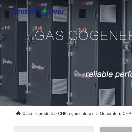
Casa.
>
prodotti
>
CHP a gas naturale
>
Generatore CHP a