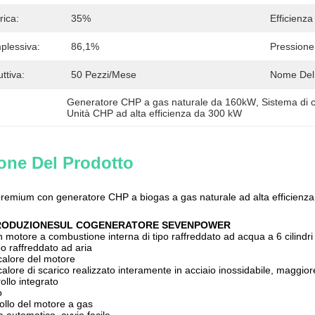
rica:
35%
Efficienza
plessiva:
86,1%
Pressione
ttiva:
50 Pezzi/mese
Nome Del
Generatore CHP a gas naturale da 160kW
, 
Sistema di 
Unità CHP ad alta efficienza da 300 kW
one Del Prodotto
remium con generatore CHP a biogas a gas naturale ad alta effici
RODUZIONE
SUL COGENERATORE SEVENPOWER
 motore a combustione interna di tipo raffreddato ad acqua a 6 cilindri
po raffreddato ad aria
calore del motore
alore di scarico realizzato interamente in acciaio inossidabile, maggio
ollo integrato
o
ollo del motore a gas