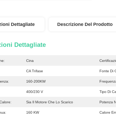
ioni Dettagliate
Descrizione Del Prodotto
ioni Dettagliate
ne:
Cina
Certificaz
CA Trifase
Fonte Di 
enza:
160-200KW
Frequenz
400/230 V
Tipo Di C
Calore:
Sia Il Motore Che Lo Scarico
Potenza N
nua:
160 KW
Calore E