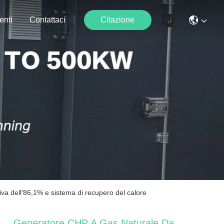
enti
Contattaci
Citazione
a dell'86,1% e sistema di recupero del calore
Generatore CHP A Gas Naturale Da