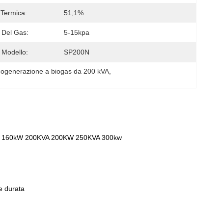
 Termica:
51,1%
 Del Gas:
5-15kpa
 Modello:
SP200N
cogenerazione a biogas da 200 kVA
, 
enza 160kW 200KVA 200KW 250KVA 300kw
re durata