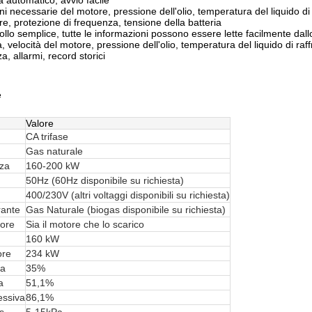
 automatico, avvio facile
oni necessarie del motore, pressione dell'olio, temperatura del liquido 
re, protezione di frequenza, tensione della batteria
ollo semplice, tutte le informazioni possono essere lette facilmente dall
a, velocità del motore, pressione dell'olio, temperatura del liquido di r
a, allarmi, record storici
e
Valore
CA trifase
Gas naturale
za
160-200 kW
50Hz (60Hz disponibile su richiesta)
400/230V (altri voltaggi disponibili su richiesta)
rante
Gas Naturale (biogas disponibile su richiesta)
lore
Sia il motore che lo scarico
160 kW
ore
234 kW
ca
35%
a
51,1%
essiva
86,1%