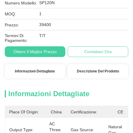
SP120N
Numero Modello:
1
MOQ:
39400
Prezzo:
Termini Di
T/T
Pagamento:
Ottieni Il Miglior Prezzo
Contattaci Ora
Informazioni Dettagliate
Descrizione Del Prodotto
Informazioni Dettagliate
Place Of Origin:
China
Certificazione:
CE
AC 
Natural 
Output Type:
Three 
Gas Source:
Gas