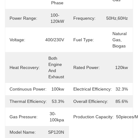
Phase
100-
Power Range:
Frequency:
50Hz,60Hz
120kW
Natural 
Voltage:
400/230V
Fuel Type:
Gas, 
Biogas
Both 
Engine 
Heat Recovery:
Rated Power:
120kw
And 
Exhaust
Continuous Power:
100kw
Electrical Efficiency:
32.3%
Thermal Efficiency:
53.3%
Overall Efficiency:
85.6%
30-
Gas Pressure:
Production Capacity:
50pieces/
100kpa
Model Name:
SP120N