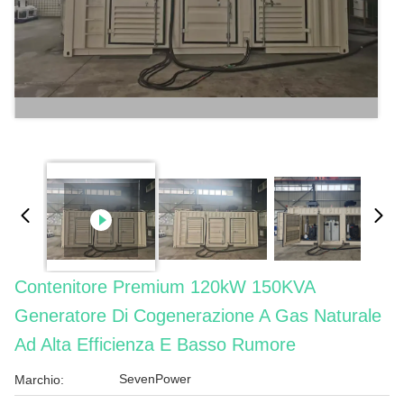
Contenitore Premium 120kW 150KVA
Generatore Di Cogenerazione A Gas Naturale
Ad Alta Efficienza E Basso Rumore
SevenPower
Marchio: