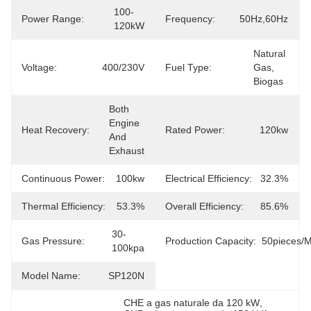
100-
Power Range:
Frequency:
50Hz,60Hz
120kW
Natural 
Voltage:
400/230V
Fuel Type:
Gas, 
Biogas
Both 
Engine 
Heat Recovery:
Rated Power:
120kw
And 
Exhaust
Continuous Power:
100kw
Electrical Efficiency:
32.3%
Thermal Efficiency:
53.3%
Overall Efficiency:
85.6%
30-
Gas Pressure:
Production Capacity:
50pieces/
100kpa
Model Name:
SP120N
CHE a gas naturale da 120 kW
, 