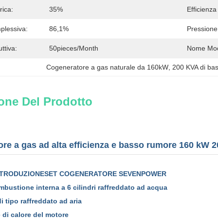
rica:
35%
Efficienza
plessiva:
86,1%
Pressione
ttiva:
50pieces/month
Nome Mod
Cogeneratore a gas naturale da 160kW
, 
200 KVA di ba
one Del Prodotto
re a gas ad alta efficienza e basso rumore 160 kW
NTRODUZIONE
SET COGENERATORE SEVENPOWER
mbustione interna a 6 cilindri raffreddato ad acqua
di tipo raffreddato ad aria
 di calore del motore