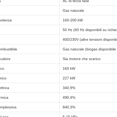
a
AC di terza fase
Gas naturale
potenza
160-200 kW
50 Hz (60 Hz disponibili su richie
400/230V (altre tensioni disponibi
ombustibile
Gas naturale (biogas disponibile 
calore
Sia motore che scarico
ico
160 kW
mico
227 kW
ettrica
340,9%
ermica
490,4%
omplessiva
840,3%
l gas
5-15 kPa