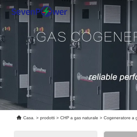
Casa.
>
prodotti
>
CHP a gas naturale
>
Cogeneratore a 