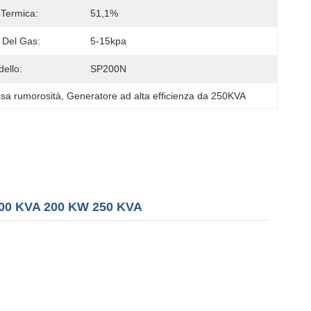
 Termica:
51,1%
 Del Gas:
5-15kpa
ello:
SP200N
ssa rumorosità
, 
Generatore ad alta efficienza da 250KVA
 200 KVA 200 KW 250 KVA