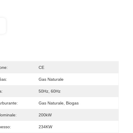
ione:
CE
Gas:
Gas Naturale
a:
50Hz, 60Hz
arburante:
Gas Naturale, Biogas
ominale:
200kW
messo:
234KW