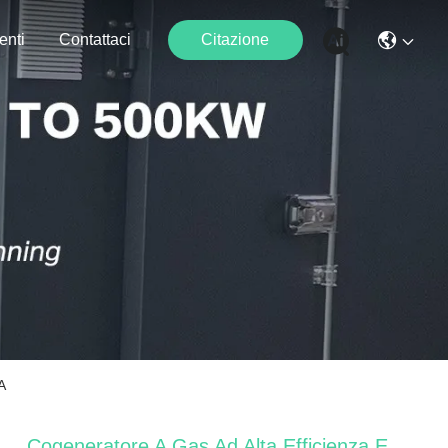
enti
Contattaci
Citazione
A
Cogeneratore A Gas Ad Alta Efficienza E