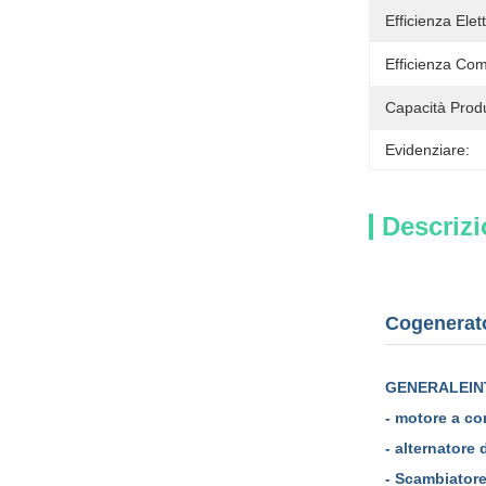
Efficienza Elett
Efficienza Com
Capacità Produ
Evidenziare:
Descrizi
Cogenerato
GENERALE
I
- motore a co
- alternatore 
- Scambiatore