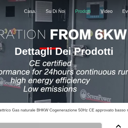
Casa.
Su Di Noi
Prodotti
Video
Ev
Dettagli Dei Prodotti
ettrico Gas naturale BHKW Cogenerazione 50Hz CE approvato basso r