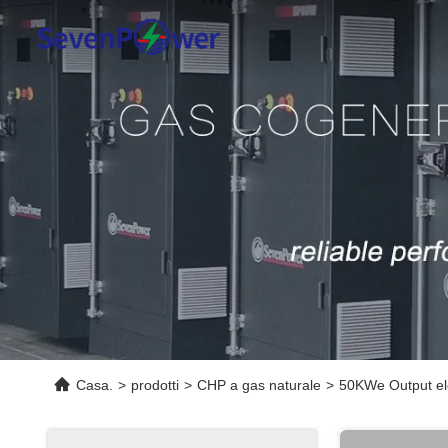
Casa.
>
prodotti
>
CHP a gas naturale
>
50KWe Output el