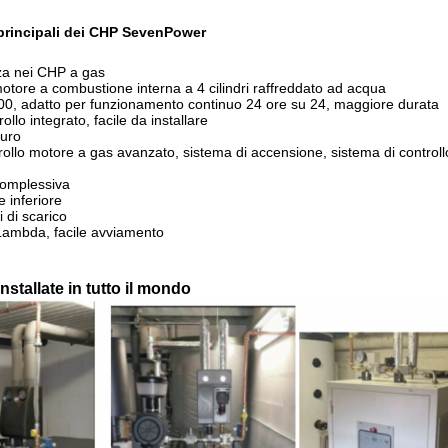
 principali dei CHP SevenPower
za nei CHP a gas
otore a combustione interna a 4 cilindri raffreddato ad acqua
0, adatto per funzionamento continuo 24 ore su 24, maggiore durata
ollo integrato, facile da installare
curo
rollo motore a gas avanzato, sistema di accensione, sistema di controllo 
 complessiva
e inferiore
 di scarico
 Lambda, facile avviamento
nstallate in tutto il mondo