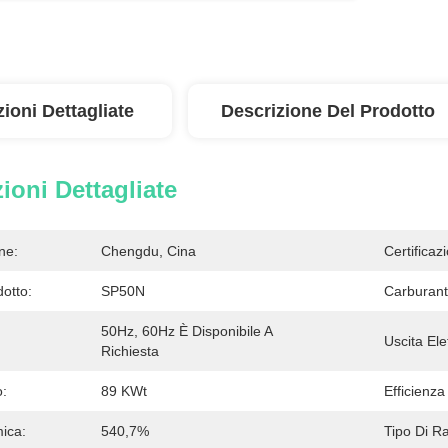
ioni Dettagliate
Descrizione Del Prodotto
ioni Dettagliate
ne:
Chengdu, Cina
Certificaz
otto:
SP50N
Carburant
50Hz, 60Hz È Disponibile A 
Uscita Elet
Richiesta
o:
89 KWt
Efficienza 
mica:
540,7%
Tipo Di R