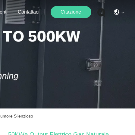
enti
Contattaci
Citazione
umore Silenzioso
50KWe Output Elettrico Gas Naturale