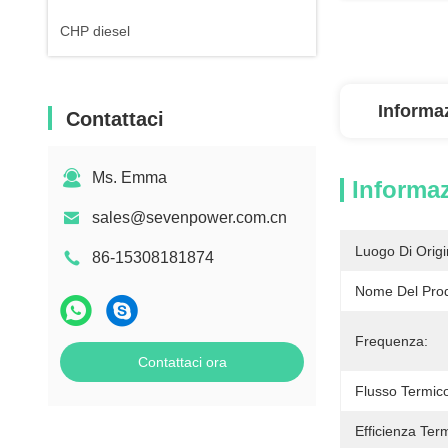
CHP diesel
Informaz
Contattaci
Ms. Emma
Informaz
sales@sevenpower.com.cn
Luogo Di Origi
86-15308181874
Nome Del Prod
Frequenza:
Contattaci ora
Flusso Termic
Efficienza Ter