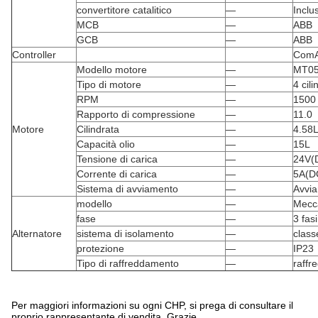
convertitore catalitico
—
Inclu
MCB
—
ABB
GCB
—
ABB
Controller
ComA
Modello motore
—
MT0
Tipo di motore
—
4 cil
RPM
—
1500
Rapporto di compressione
—
11.0
Motore
Cilindrata
—
4.58
Capacità olio
—
15L
Tensione di carica
—
24V(
Corrente di carica
—
5A(D
Sistema di avviamento
—
Avvia
modello
—
Mecc
fase
—
3 fasi 
Alternatore
sistema di isolamento
—
class
protezione
—
IP23
Tipo di raffreddamento
—
raffr
Per maggiori informazioni su ogni CHP, si prega di consultare il
proprio rappresentante di vendita. Grazie.