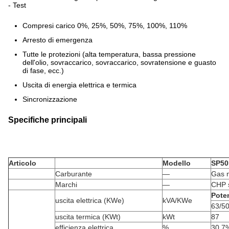
- Test
Compresi carico 0%, 25%, 50%, 75%, 100%, 110%
Arresto di emergenza
Tutte le protezioni (alta temperatura, bassa pressione
dell'olio, sovraccarico, sovraccarico, sovratensione e guasto
di fase, ecc.)
Uscita di energia elettrica e termica
Sincronizzazione
Specifiche principali
Articolo
Modello
SP5
Carburante
—
Gas n
Marchi
—
CHP 
Pote
uscita elettrica (KWe)
kVA/KWe
63/5
uscita termica (KWt)
kWt
87
efficienza elettrica
%
30.7