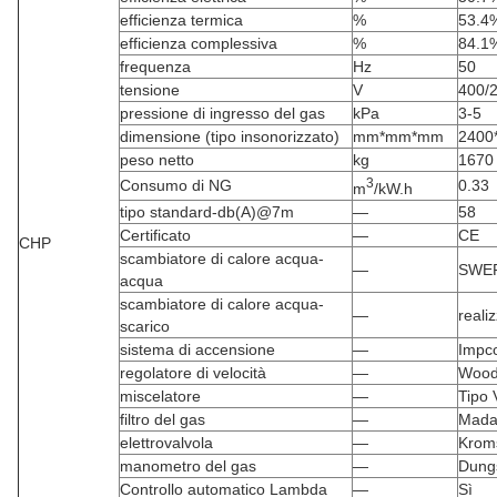
efficienza termica
%
53.4
efficienza complessiva
%
84.1
frequenza
Hz
50
tensione
V
400/
pressione di ingresso del gas
kPa
3-5
dimensione (tipo insonorizzato)
mm*mm*mm
2400
peso netto
kg
1670
3
Consumo di NG
0.33
m
/kW.h
tipo standard-db(A)@7m
—
58
Certificato
—
CE
CHP
scambiatore di calore acqua-
—
SWE
acqua
scambiatore di calore acqua-
—
reali
scarico
sistema di accensione
—
Impc
regolatore di velocità
—
Wood
miscelatore
—
Tipo 
filtro del gas
—
Mada
elettrovalvola
—
Krom
manometro del gas
—
Dung
Controllo automatico Lambda
—
Sì