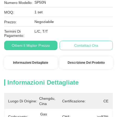
SP50N
Numero Modello:
1 set
MOQ:
Negoziabile
Prezzo:
Termini Di
L/C, T/T
Pagamento:
Ottieni Il Miglior Prezzo
Contattaci Ora
Informazioni Dettagliate
Descrizione Del Prodotto
Informazioni Dettagliate
Chengdu, 
Luogo Di Origine:
Certificazione:
CE
Cina
Gas 
Carburante:
CH4:
>=92%