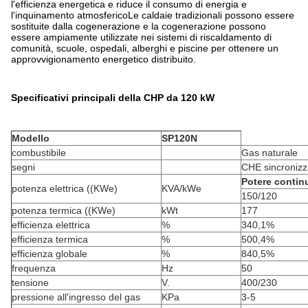
l'efficienza energetica e riduce il consumo di energia e
l'inquinamento atmosfericoLe caldaie tradizionali possono essere
sostituite dalla cogenerazione e la cogenerazione possono
essere ampiamente utilizzate nei sistemi di riscaldamento di
comunità, scuole, ospedali, alberghi e piscine per ottenere un
approvvigionamento energetico distribuito.
Specificativi principali della CHP da 120 kW
Modello
SP120N
combustibile
Gas naturale
segni
CHE sincronizz
Potere contin
potenza elettrica ((KWe)
KVA/kWe
150/120
potenza termica ((KWe)
kWt
177
efficienza elettrica
%
340,1%
efficienza termica
%
500,4%
efficienza globale
%
840,5%
frequenza
Hz
50
tensione
V.
400/230
pressione all'ingresso del gas
KPa
3-5