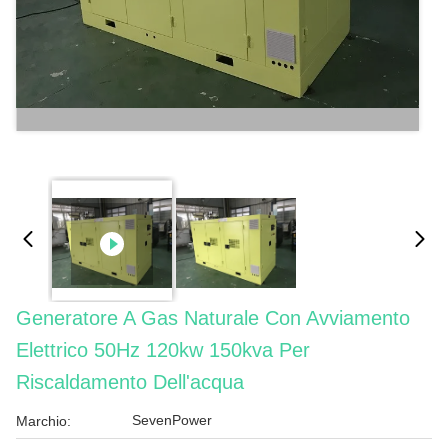
Generatore A Gas Naturale Con Avviamento
Elettrico 50Hz 120kw 150kva Per
Riscaldamento Dell'acqua
SevenPower
Marchio: