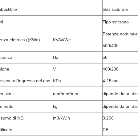
bustibile
Gas naturale
ni
Tipo sincrono
Potenza nominale
enza elettrica ((KWe)
KVA/kWe
500/400
quenza
Hz
50
sione
V.
400/230
ssione all'ingresso del gas
KPa
4-15kpa
ensioni
mm*mm*mm
dipende da un dis
o netto
kg
dipende da un dis
sumo di NG
m3/kW.h
0.266
ificato
CE