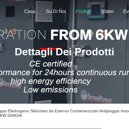
Casa.
Su Di Noi
Prodotti
Video
Ev
Dettagli Dei Prodotti
ppo Elettrogeno Silenziato da Esterno Containerizzato Antipioggia I
0KW 500KVA