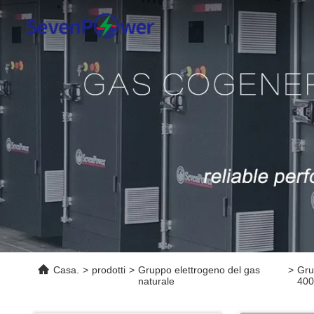
Casa.
>
prodotti
>
Gruppo elettrogeno del gas
>
Gru
naturale
40