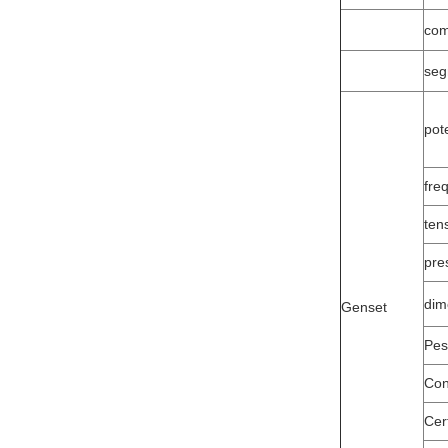
com
seg
pot
fre
ten
pre
dim
Genset
Pes
Con
Cert