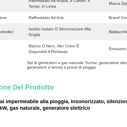
Raffreddato Ad Acqua, 6 Cilindri, 4 
Marca Dell
Tempi, In Linea
tore:
Raffreddato Ad Aria
Brand Cont
Isolato Isolato O Sincronizzare Alla 
ntroller:
Baldacchi
Griglia
Bianco O Nero, Altri Colori È 
Emissioni:
Disponibili A Richiesta
Set di generatori a gas naturale Yuchai
, 
generatore sile
generatore a tenuta a prova di pioggia
one Del Prodotto
i impermeabile alla pioggia, insonorizzato, silenzioso
kW, gas naturale, generatore elettrico