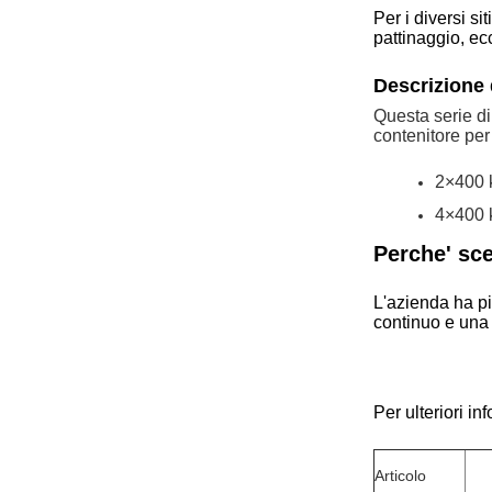
Per i diversi si
pattinaggio, ecc
Descrizione 
Questa serie di
contenitore per
2×400 k
4×400 k
Perche' sc
L'azienda ha pi
continuo e una 
Per ulteriori i
Articolo