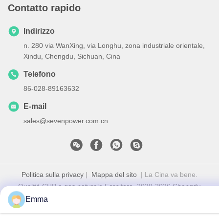
Contatto rapido
Indirizzo
n. 280 via WanXing, via Longhu, zona industriale orientale,
Xindu, Chengdu, Sichuan, Cina
Telefono
86-028-89163632
E-mail
sales@sevenpower.com.cn
Politica sulla privacy
|
Mappa del sito
| La Cina va bene.
Qualità CHP a gas naturale Fornitore. 2020-2026 Chengdu
Sevenpower Generating Equipment Co., Ltd. Tutti. Tutti i diritti
Emma
riservati.