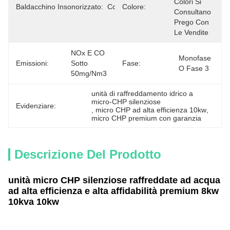
Colori Si 
Baldacchino Insonorizzato:
Con
Colore:
Consultano 
Prego Con 
Le Vendite
NOx E CO 
Monofase 
Emissioni:
Sotto 
Fase:
O Fase 3
50mg/Nm3
unità di raffreddamento idrico a 
micro-CHP silenziose
Evidenziare:
, 
micro CHP ad alta efficienza 10kw
, 
micro CHP premium con garanzia
Descrizione Del Prodotto
unità micro CHP silenziose raffreddate ad acqua
ad alta efficienza e alta affidabilità premium 8kw
10kva 10kw