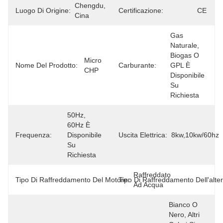
Chengdu, 
Luogo Di Origine:
Certificazione:
CE
Cina
Gas 
Naturale, 
Biogas O 
Micro 
Nome Del Prodotto:
Carburante:
GPL È 
CHP
Disponibile 
Su 
Richiesta
50Hz, 
60Hz È 
Frequenza:
Disponibile 
Uscita Elettrica:
8kw,10kw/60hz
Su 
Richiesta
Raffreddato 
Tipo Di Raffreddamento Del Motore:
Tipo Di Raffreddamento Dell'alte
Ad Acqua
Bianco O 
Nero, Altri 