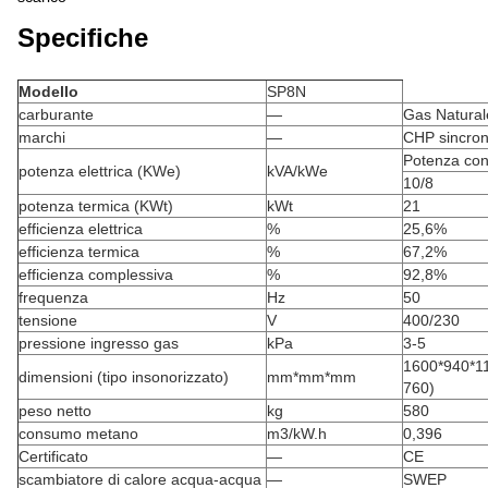
Specifiche
Modello
SP8N
carburante
—
Gas Natural
marchi
—
CHP sincro
Potenza con
potenza elettrica (KWe)
kVA/kWe
10/8
potenza termica (KWt)
kWt
21
efficienza elettrica
%
25,6%
efficienza termica
%
67,2%
efficienza complessiva
%
92,8%
frequenza
Hz
50
tensione
V
400/230
pressione ingresso gas
kPa
3-5
1600*940*11
dimensioni (tipo insonorizzato)
mm*mm*mm
760)
peso netto
kg
580
consumo metano
m3/kW.h
0,396
Certificato
—
CE
scambiatore di calore acqua-acqua
—
SWEP