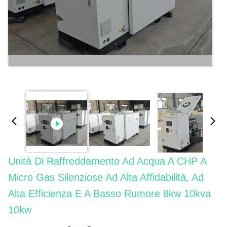
Unità Di Raffreddamento Ad Acqua A CHP A
Micro Gas Silenziose Ad Alta Affidabilità, Ad
Alta Efficienza E A Basso Rumore 8kw 10kva
10kw