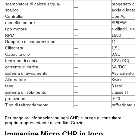
scambiatore di calore acqua-
progettato d
—
scarico
acciaio inos
Controller
ComAp
modello motore
—
SP9EW
tipo motore
—
4 cilindri, 
RPM
—
1500
Rapporto di compressione
—
11
Cilindrata
—
1,5L
Capacità olio
—
3,9L
tensione di carica
—
12V (DC)
corrente di carica
—
6A (DC)
sistema di avviamento
—
Avviamento e
Alternatore
—
Kwise
fase
—
3 fasi
sistema di isolamento
—
classe H
protezione
—
IP23
Tipo di raffreddamento
—
raffreddato 
Per maggiori informazioni su ogni CHP, si prega di consultare il
proprio rappresentante di vendita. Grazie.
Immagine Micro CHP in loco