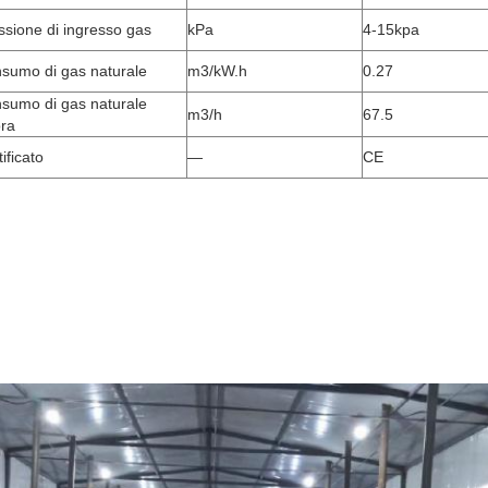
ssione di ingresso gas
kPa
4-15kpa
sumo di gas naturale
m3/kW.h
0.27
sumo di gas naturale
m3/h
67.5
ora
ificato
—
CE