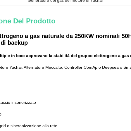
Generatore del gas del motore di Yuchai
one Del Prodotto
ttrogeno a gas naturale da 250KW nominali 50H
di backup
ltiple in loco approvano la stabilità del gruppo elettrogeno a gas 
tore Yuchai. Alternatore Meccalte. Controller ComAp o Deepsea o Sm
tuccio insonorizzato
o
grid o sincronizzazione alla rete