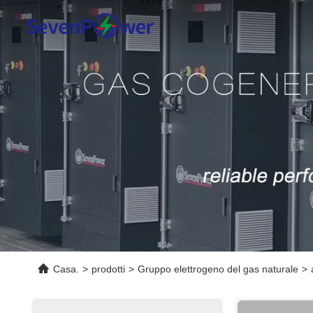
Casa.
>
prodotti
>
Gruppo elettrogeno del gas naturale
>