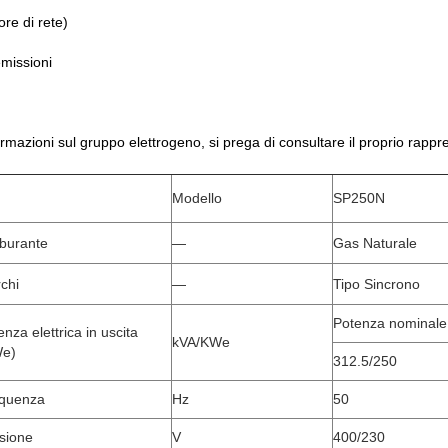
re di rete)
emissioni
rmazioni sul gruppo elettrogeno, si prega di consultare il proprio rap
Modello
SP250N
burante
—
Gas Naturale
chi
—
Tipo Sincrono
Potenza nominale
nza elettrica in uscita
kVA/KWe
e)
312.5/250
quenza
Hz
50
sione
V
400/230