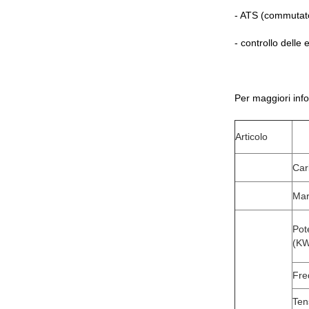
- ATS (commutato
- controllo delle 
Per maggiori info
Articolo
Car
Mar
Pote
(KW
Fre
Ten