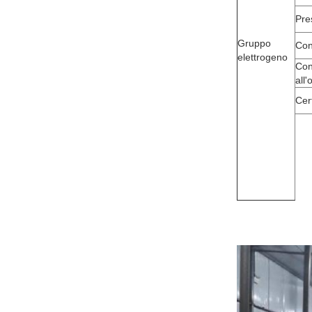
Pre
Gruppo
Con
elettrogeno
Con
all'
Cert