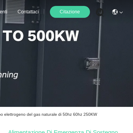
enti
Contattaci
Citazione
po elettrogeno del gas naturale di 50hz 60hz 250KW
Alimentazione Di Emergenza Di Sostegno