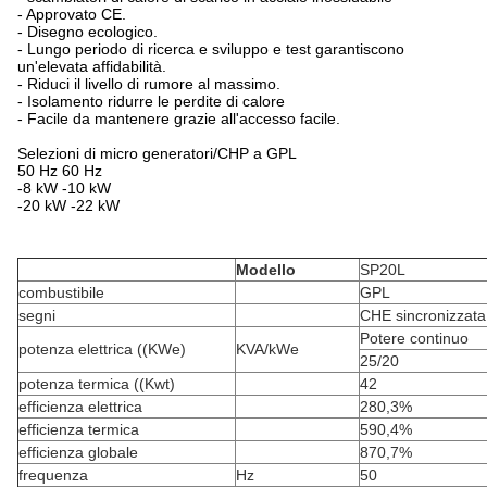
- Approvato CE.
- Disegno ecologico.
- Lungo periodo di ricerca e sviluppo e test garantiscono
un'elevata affidabilità.
- Riduci il livello di rumore al massimo.
- Isolamento ridurre le perdite di calore
- Facile da mantenere grazie all'accesso facile.
Selezioni di micro generatori/CHP a GPL
50 Hz 60 Hz
-8 kW -10 kW
-20 kW -22 kW
Modello
SP20L
combustibile
GPL
segni
CHE sincronizzata
Potere continuo
potenza elettrica ((KWe)
KVA/kWe
25/20
potenza termica ((Kwt)
42
efficienza elettrica
280,3%
efficienza termica
590,4%
efficienza globale
870,7%
frequenza
Hz
50