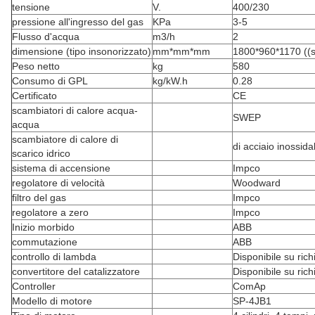
tensione
V.
400/230
pressione all'ingresso del gas
KPa
3-5
Flusso d'acqua
m3/h
2
dimensione (tipo insonorizzato)
mm*mm*mm
1800*960*1170 ((
Peso netto
kg
580
Consumo di GPL
kg/kW.h
0.28
Certificato
CE
scambiatori di calore acqua-
SWEP
acqua
scambiatore di calore di
di acciaio inossida
scarico idrico
sistema di accensione
Impco
regolatore di velocità
Woodward
filtro del gas
Impco
regolatore a zero
Impco
Inizio morbido
ABB
commutazione
ABB
controllo di lambda
Disponibile su rich
convertitore del catalizzatore
Disponibile su rich
Controller
ComAp
Modello di motore
SP-4JB1