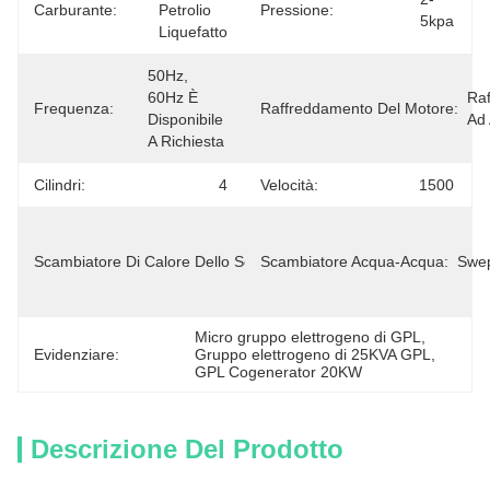
Carburante:
Petrolio 
Pressione:
5kpa
Liquefatto
50Hz, 
60Hz È 
Raf
Frequenza:
Raffreddamento Del Motore:
Disponibile 
Ad
A Richiesta
Cilindri:
4
Velocità:
1500
Fatto Di 
Acciaio 
Scambiatore Di Calore Dello Scarico:
Scambiatore Acqua-Acqua:
Swe
Inossidabile 
Pieno
Micro gruppo elettrogeno di GPL
, 
Evidenziare:
Gruppo elettrogeno di 25KVA GPL
, 
GPL Cogenerator 20KW
Descrizione Del Prodotto