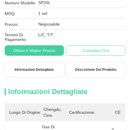
SP20L
Numero Modello:
1 set
MOQ:
Negoziabile
Prezzo:
Termini Di
L/C, T/T
Pagamento:
Ottieni Il Miglior Prezzo
Contattaci Ora
Informazioni Dettagliate
Descrizione Del Prodotto
Informazioni Dettagliate
Chengdu, 
Luogo Di Origine:
Certificazione:
CE
Cina
Gas Di 
2-