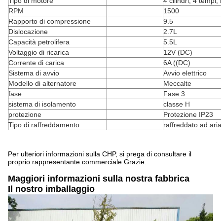
Tipo di motore
4 cilindri, 4 tempi
RPM
1500
Rapporto di compressione
9.5
Dislocazione
2.7L
Capacità petrolifera
5.5L
Voltaggio di ricarica
12V (DC)
Corrente di carica
6A ((DC)
Sistema di avvio
Avvio elettrico
Modello di alternatore
Meccalte
fase
Fase 3
sistema di isolamento
classe H
protezione
Protezione IP23
Tipo di raffreddamento
raffreddato ad ari
Per ulteriori informazioni sulla CHP, si prega di consultare il
proprio rappresentante commerciale.Grazie.
Maggiori informazioni sulla nostra fabbrica
Il nostro imballaggio