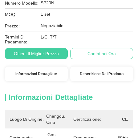
SP20N
Numero Modello:
1 set
MOQ:
Negoziabile
Prezzo:
Termini Di
L/C, T/T
Pagamento:
Ottieni Il Miglior Prezzo
Contattaci Ora
Informazioni Dettagliate
Descrizione Del Prodotto
Informazioni Dettagliate
Chengdu, 
Luogo Di Origine:
Certificazione:
CE
Cina
Gas 
Carburante:
Frequenza:
50Hz