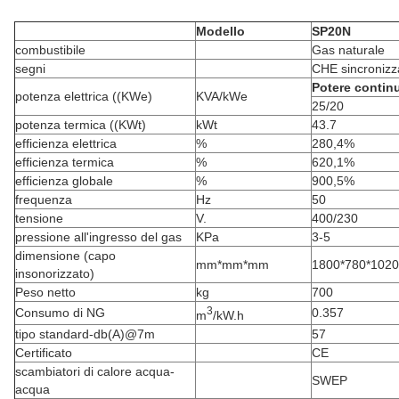
Modello
SP20N
combustibile
Gas naturale
segni
CHE sincronizz
Potere contin
potenza elettrica ((KWe)
KVA/kWe
25/20
potenza termica ((KWt)
kWt
43.7
efficienza elettrica
%
280,4%
efficienza termica
%
620,1%
efficienza globale
%
900,5%
frequenza
Hz
50
tensione
V.
400/230
pressione all'ingresso del gas
KPa
3-5
dimensione (capo
mm*mm*mm
1800*780*1020
insonorizzato)
Peso netto
kg
700
3
Consumo di NG
0.357
m
/kW.h
tipo standard-db(A)@7m
57
Certificato
CE
scambiatori di calore acqua-
SWEP
acqua