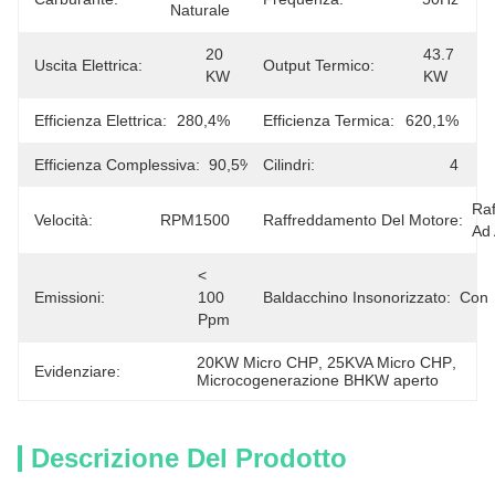
Naturale
20 
43.7 
Uscita Elettrica:
Output Termico:
KW
KW
Efficienza Elettrica:
280,4%
Efficienza Termica:
620,1%
Efficienza Complessiva:
90,5%
Cilindri:
4
Raf
Velocità:
RPM1500
Raffreddamento Del Motore:
Ad
< 
Emissioni:
100 
Baldacchino Insonorizzato:
Con
Ppm
20KW Micro CHP
, 
25KVA Micro CHP
, 
Evidenziare:
Microcogenerazione BHKW aperto
Descrizione Del Prodotto