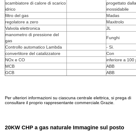
scambiatore di calore di scarico
progettato dalla
idrico
inossidabile
filtro del gas
Madas
regolatore a zero
Maxitrolo
Valvola elettronica
JL
manometro di pressione del
Funghi
gas
Controllo automatico Lambda
- Sì.
convertitore del catalizzatore
Con
NOx e CO
inferiore a 10
MCB
ABB
GCB
ABB
Per ulteriori informazioni su ciascuna centrale elettrica, si prega di
consultare il proprio rappresentante commerciale.Grazie.
20KW CHP a gas naturale Immagine sul posto