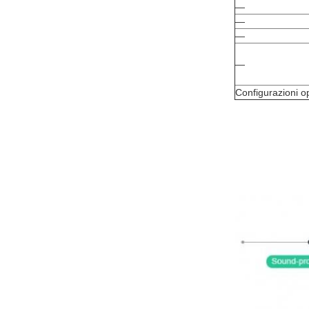
—
—
—
—
Configurazioni op