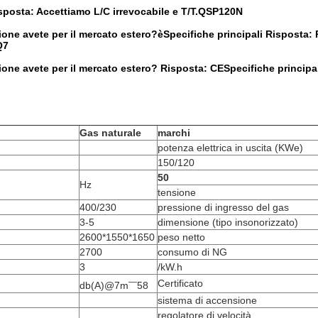
posta: Accettiamo L/C irrevocabile e T/T.
Q
SP120N
ione avete per il mercato estero?
è
Specifiche principali
Risposta: P
Q
7
ione avete per il mercato estero?
Risposta: CE
Specifiche principa
Gas naturale
marchi
potenza elettrica in uscita (KWe)
150/120
50
Hz
tensione
400/230
pressione di ingresso del gas
3-5
dimensione (tipo insonorizzato)
2600*1550*1650
peso netto
2700
consumo di NG
3
/kW.h
—
Certificato
db(A)@7m
58
sistema di accensione
regolatore di velocità