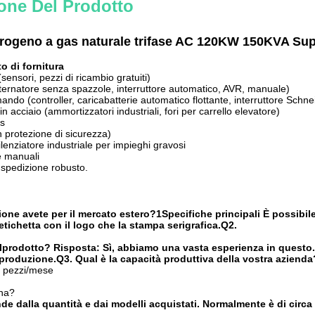
one Del Prodotto
trogeno a gas naturale trifase AC 120KW 150KVA Su
o di fornitura
sensori, pezzi di ricambio gratuiti)
lternatore senza spazzole, interruttore automatico, AVR, manuale)
ndo (controller, caricabatterie automatico flottante, interruttore Schneid
in acciaio (ammortizzatori industriali, fori per carrello elevatore)
as
 protezione di sicurezza)
ilenziatore industriale per impieghi gravosi
 e manuali
 spedizione robusto.
ione avete per il mercato estero?
1
Specifiche principali
È possibil
l'etichetta con il logo che la stampa serigrafica.
Q2.
l
prodotto
?
Risposta: Sì, abbiamo una vasta esperienza in questo. T
a produzione.
Q3.
Qual è la capacità produttiva della vostra azienda
0 pezzi/mese
na?
de dalla quantità e dai modelli acquistati. Normalmente è di circa