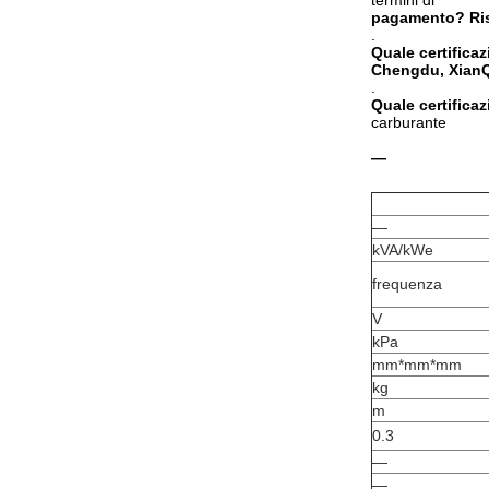
termini di
pagamento
?
Ris
.
Quale certificaz
Chengdu, Xian
.
Quale certificaz
carburante
—
—
kVA/kWe
frequenza
V
kPa
mm*mm*mm
kg
m
0.3
—
—