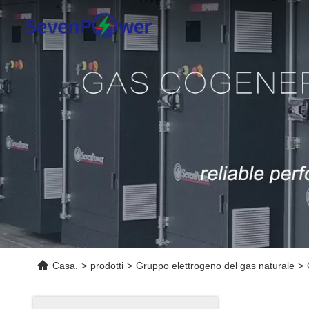
Casa.
>
prodotti
>
Gruppo elettrogeno del gas naturale
>