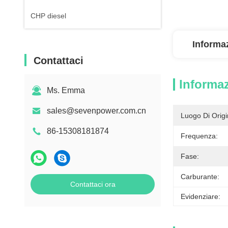
CHP diesel
Informaz
Contattaci
Informaz
Ms. Emma
sales@sevenpower.com.cn
Luogo Di Origi
86-15308181874
Frequenza:
Fase:
Carburante:
Contattaci ora
Evidenziare: