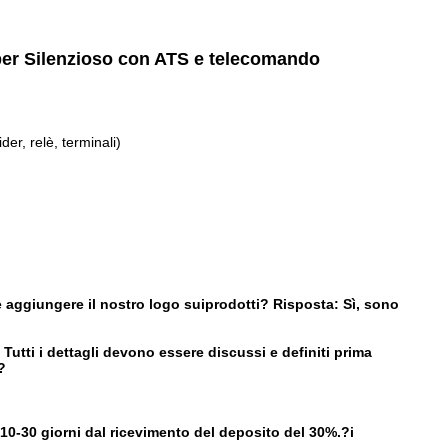
per Silenzioso con ATS e telecomando
er, relè, terminali)
e
aggiungere
il nostro
logo sui
prodotti?
Risposta: Sì, sono
utti i dettagli devono essere discussi e definiti prima
?
 10-30 giorni dal ricevimento del deposito del 30%.
?
i