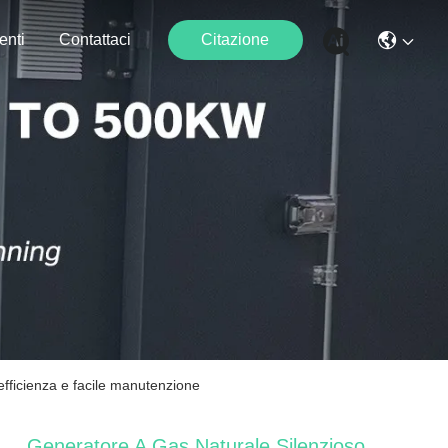
enti
Contattaci
Citazione
fficienza e facile manutenzione
Generatore A Gas Naturale Silenzioso