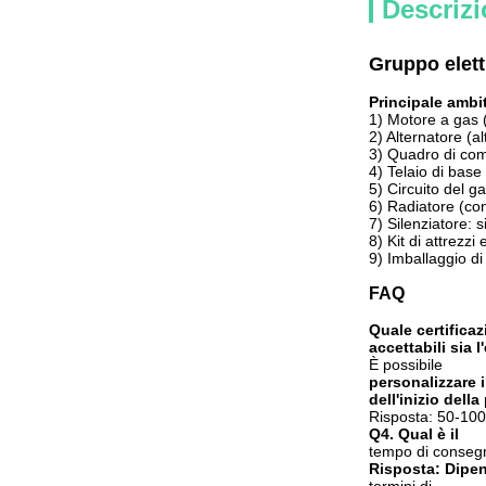
Descrizi
Gruppo elet
Principale ambit
1) Motore a gas (
2) Alternatore (a
3) Quadro di coma
4) Telaio di base 
5) Circuito del g
6) Radiatore (con
7) Silenziatore: s
8) Kit di attrezzi
9) Imballaggio di
FAQ
Quale certificaz
accettabili sia 
È possibile
personalizzare
i
dell'inizio dell
Risposta: 50-10
Q4. Qual è
il
tempo di conseg
Risposta: Dipen