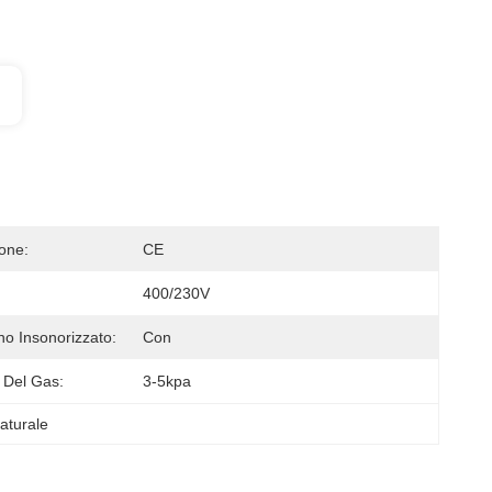
ione:
CE
400/230V
no Insonorizzato:
Con
 Del Gas:
3-5kpa
aturale