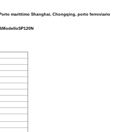
orto marittimo Shanghai, Chongqing, porto ferroviario
li
Modello
SP120N