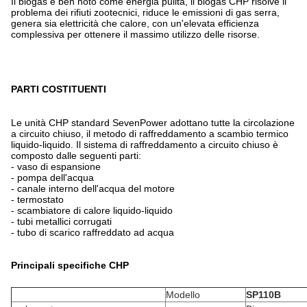
Il biogas è ben noto come energia pulita, il biogas CHP risolve il
problema dei rifiuti zootecnici, riduce le emissioni di gas serra,
genera sia elettricità che calore, con un'elevata efficienza
complessiva per ottenere il massimo utilizzo delle risorse.
PARTI COSTITUENTI
Le unità CHP standard SevenPower adottano tutte la circolazione
a circuito chiuso, il metodo di raffreddamento a scambio termico
liquido-liquido. Il sistema di raffreddamento a circuito chiuso è
composto dalle seguenti parti:
- vaso di espansione
- pompa dell'acqua
- canale interno dell'acqua del motore
- termostato
- scambiatore di calore liquido-liquido
- tubi metallici corrugati
- tubo di scarico raffreddato ad acqua
Principali specifiche CHP
Modello
SP110B