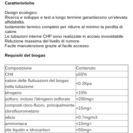
Caratteristiche
Design ecologico.
Ricerca e sviluppo e test a lungo termine garantiscono un'elevata
affidabilità.
Isolamento termico completo per ridurre al minimo la perdita di
calore.
Le tubazioni interne CHP sono realizzate in acciaio inossidabile.
Riduzione massima del livello di rumore.
Facile manutenzione grazie al facile accesso.
Requisiti del biogas
Composizione
Contenuto
CH4
≥55%
valore delle fluttuazioni del biogas
<0.2Kpa
nella tubazione
idrogeno
<10%
solfuro, incluso l'idrogeno solforato
<200mg>
composti cloro-fluoro, principalmente
<15mg>
clorofluorometano
silicio
<0.7mg/m3
ammoniaca
<15mg>
olio liquido e idrocarburi
<50mg>