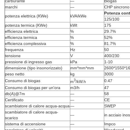
carburante
—
Biogas
marchi
—
CHP sincrono
Potenza con
potenza elettrica (KWe)
kVA/kWe
125/100
potenza termica (KWe)
kWt
175
efficienza elettrica
%
29.7%
efficienza termica
%
52%
efficienza complessiva
%
81.7%
frequenza
Hz
50
tensione
V
400/230
pressione di ingresso gas
kPa
1-10
dimensione (tipo insonorizzato)
mm*mm*mm
2600*1550*1
peso netto
kg
3000
3
Consumo di biogas
0.47
m
/kW.h
Consumo di biogas per un'ora
m3/h
47
db(A)@7m
—
58
Certificato
—
CE
scambiatore di calore acqua-acqua
—
SWEP
scambiatore di calore acqua-
—
in acciaio ino
scarico
sistema di accensione
—
Impco