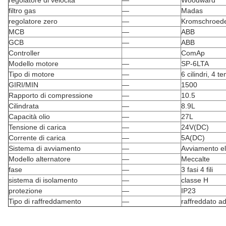
regolatore di velocità
—
Woodward
filtro gas
—
Madas
regolatore zero
—
Kromschroed
MCB
—
ABB
GCB
—
ABB
Controller
ComAp
Modello motore
—
SP-6LTA
Tipo di motore
—
6 cilindri, 4 
GIRI/MIN
—
1500
Rapporto di compressione
—
10.5
Cilindrata
—
8.9L
Capacità olio
—
27L
Tensione di carica
—
24V(DC)
Corrente di carica
—
5A(DC)
Sistema di avviamento
—
Avviamento el
Modello alternatore
—
Meccalte
fase
—
3 fasi 4 fili
sistema di isolamento
—
classe H
protezione
—
IP23
Tipo di raffreddamento
—
raffreddato ad